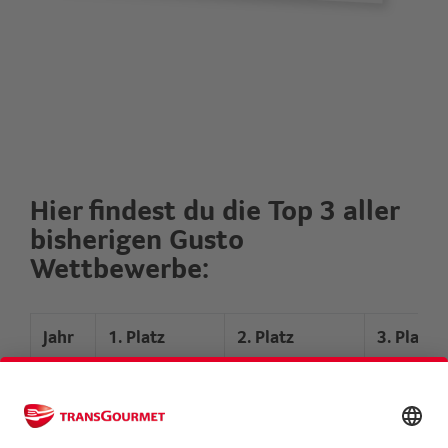
Hier findest du die Top 3 aller
bisherigen Gusto
Wettbewerbe:
Jahr
1. Platz
2. Platz
3. Platz
2026
Mateo
Tiziano Palazzo
Vivien
Hoefliger
Burkhard