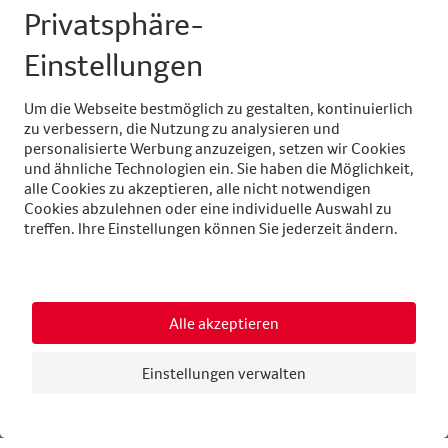
2025
Céline
Nicolas Imholz
Ben Cesa
Grossmann
2024
Samantha
Maria Elle
Yaëlle Br
Buholzer
Stähli
2023
Angela
Michelle
Aisha
Künzler
Beganovic
Kelesogl
2022
Fynn Thielen
Athina
Luca
Karavouzi
Heiniger
2021
Dalila
Seline
Luca
Zambelli
Grossenbacher
Heiniger
2020
Keine
Durchführung
2019
Laura Loosli
Yanik
Manuel
Hartmann
Hofer