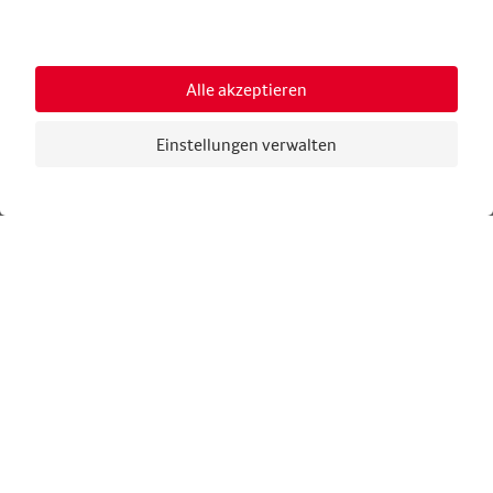
Tipps & Tricks
Praktische Hinweise zur Entwicklung deines
Gerichts, zur Erstellung deines
DE
Wettbewerbsdossiers sowie hilfreiche
Empfehlungen für eine erfolgreiche
Teilnahme.
TIPPS & TRICKS HERUNTERLADEN