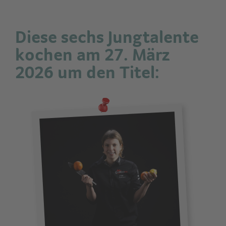
Diese sechs Jungtalente
kochen am 27. März
2026 um den Titel: